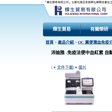
輝生貿易
有關榮研
首頁
>
產品介紹
>
OC 糞便潛血免疫
沛迪雅 -免疫法便中血紅素 自動分析
|
文件下載
|
圖片