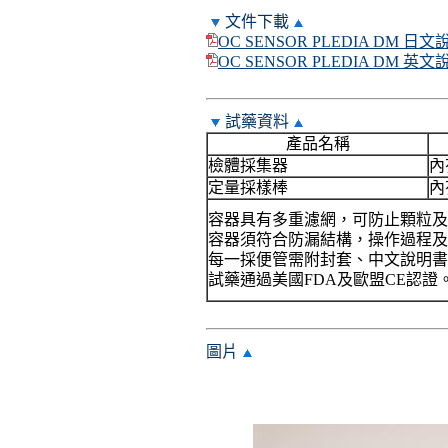
文件下載
OC SENSOR PLEDIA DM 日文
OC SENSOR PLEDIA DM 英文
試藥資料
產品名稱
檢體採集器
內
定量採樣棒
內
容器具有多重濾網，可防止顆粒及
容器須符合防漏結構，操作過程
每一採便管需附封套、中文說明書
試藥通過美國FDA及歐盟CE認證
圖片