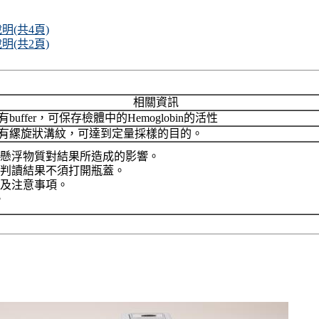
說明(共4頁)
說明(共2頁)
相關資訊
有buffer，可保存檢體中的Hemoglobin的活性
有縲旋狀溝紋，可達到定量採樣的目的。
懸浮物質對結果所造成的影響。
及判讀結果不須打開瓶蓋。
及注意事項。
。