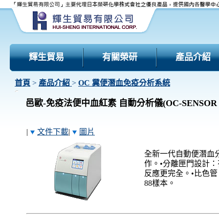
輝生貿易
有關榮研
產品介紹
首頁
>
產品介紹
>
OC 糞便潛血免疫分析系統
邑歐-免疫法便中血紅素 自動分析儀(OC-SENSOR 
|
文件下載
|
圖片
全新一代自動便潛血
作。•分離匣門設計
反應更完全。•比色
88樣本。