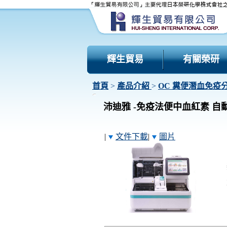
輝生貿易
有關榮研
首頁
>
產品介紹
>
OC 糞便潛血免疫
沛迪雅 -免疫法便中血紅素 自動分析
|
文件下載
|
圖片