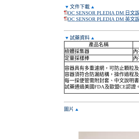
文件下載
OC SENSOR PLEDIA DM 日文
OC SENSOR PLEDIA DM 英文
試藥資料
產品名稱
檢體採集器
內
定量採樣棒
內
容器具有多重濾網，可防止顆粒及
容器須符合防漏結構，操作過程
每一採便管需附封套、中文說明書
試藥通過美國FDA及歐盟CE認證
圖片