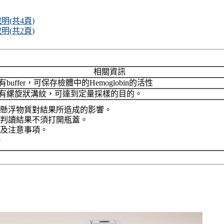
說明(共4頁)
說明(共2頁)
相關資訊
有buffer，可保存檢體中的Hemoglobin的活性
有縲旋狀溝紋，可達到定量採樣的目的。
懸浮物質對結果所造成的影響。
及判讀結果不須打開瓶蓋。
及注意事項。
。